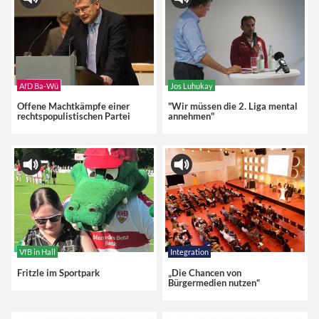
AfD Ba-Wü
Jos Luhukay
Offene Machtkämpfe einer
"Wir müssen die 2. Liga mental
rechtspopulistischen Partei
annehmen"
VfB in Hall
Integration
Fritzle im Sportpark
„Die Chancen von
Bürgermedien nutzen“