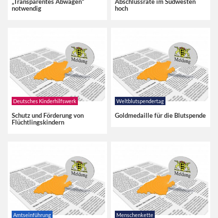
„Transparentes Abwägen“
Abschlussrate im Südwesten
notwendig
hoch
Deutsches Kinderhilfswerk
Weltblutspendertag
Schutz und Förderung von
Goldmedaille für die Blutspende
Flüchtlingskindern
Amtseinführung
Menschenkette