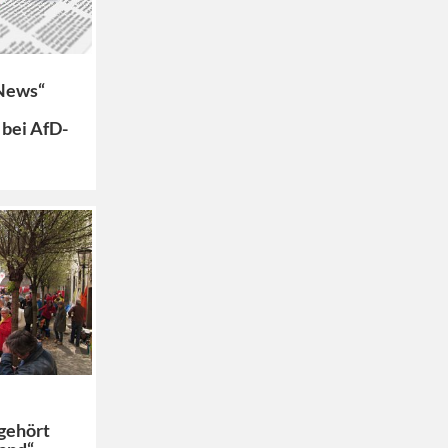
News“
 bei AfD-
e
gehört