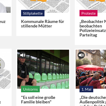
Stillplakette
Proteste
euz
Kommunale Räume für
„Beobachter 
stillende Mütter
beobachten
Polizeieinsatz
Parteitag
Unicorns
1. Mai
"Es soll eine große
„Die deutsch
k
Familie bleiben"
Außenpolitik 