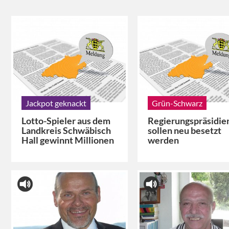
Jackpot geknackt
Grün-Schwarz
Lotto-Spieler aus dem
Regierungspräsidie
Landkreis Schwäbisch
sollen neu besetzt
Hall gewinnt Millionen
werden