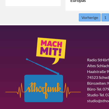
Europas
Vorherige
1
Radio StHör
Altes Schlach
Haalstraße 9
74523 Schwä
Bürozeiten: 
Büro-Tel. 079
Studio-Tel. 0
studio@stho