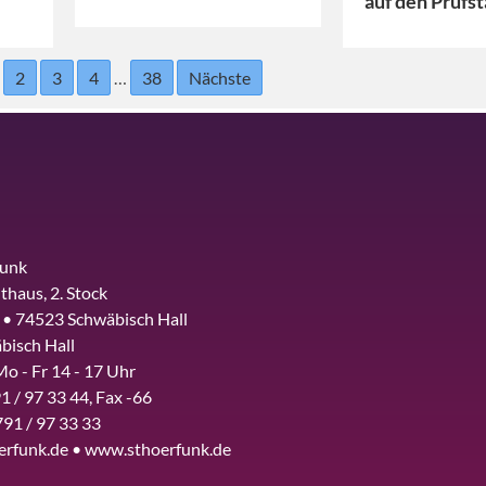
auf den Prüfs
2
3
4
…
38
Nächste
funk
thaus, 2. Stock
 • 74523 Schwäbisch Hall
bisch Hall
Mo - Fr 14 - 17 Uhr
1 / 97 33 44, Fax -66
791 / 97 33 33
erfunk.de • www.sthoerfunk.de