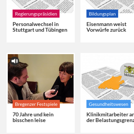
Regierungspräsidien
Bildungsplan
Personalwechsel in
Eisenmann weist
Stuttgart und Tübingen
Vorwürfe zurück
Bregenzer Festspiele
Gesundheitswesen
70 Jahre und kein
Klinikmitarbeiter a
bisschen leise
der Belastungsgren