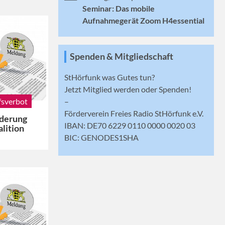
Seminar: Das mobile
Aufnahmegerät Zoom H4essential
Spenden & Mitgliedschaft
StHörfunk was Gutes tun?
Jetzt
Mitglied werden
oder Spenden!
fsverbot
–
Förderverein Freies Radio StHörfunk e.V.
nderung
IBAN: DE70 6229 0110 0000 0020 03
alition
BIC: GENODES1SHA