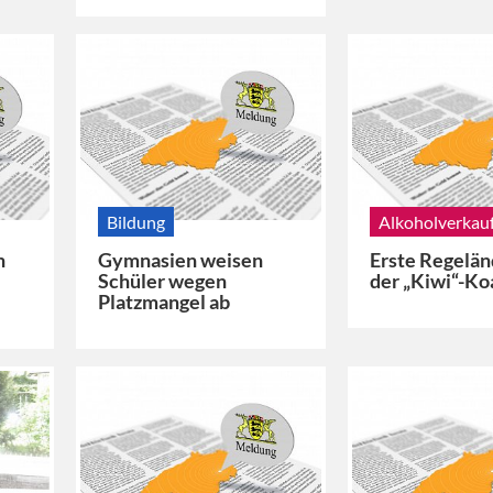
Bildung
Alkoholverkau
n
Gymnasien weisen
Erste Regelä
Schüler wegen
der „Kiwi“-Ko
Platzmangel ab