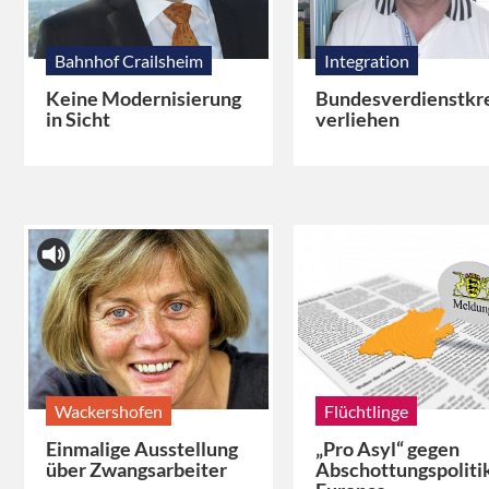
Bahnhof Crailsheim
Integration
Keine Modernisierung
Bundesverdienstkr
in Sicht
verliehen
Wackershofen
Flüchtlinge
Einmalige Ausstellung
„Pro Asyl“ gegen
über Zwangsarbeiter
Abschottungspoliti