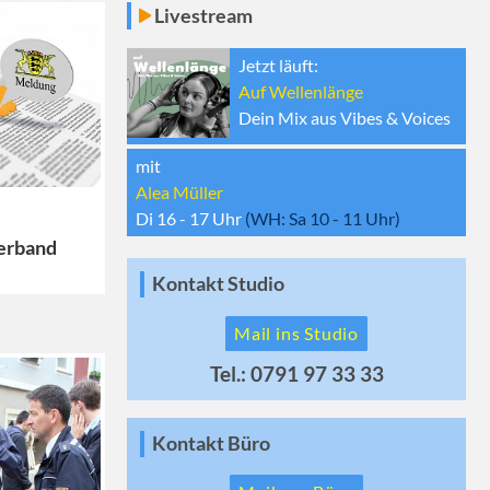
Livestream
Jetzt läuft:
Auf Wellenlänge
Dein Mix aus Vibes & Voices
mit
Alea Müller
Di 16 - 17
Uhr
(WH:
Sa 10 - 11
Uhr)
erband
Kontakt Studio
Mail ins Studio
Tel.: 0791 97 33 33
Kontakt Büro