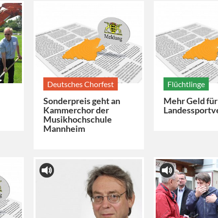
Deutsches Chorfest
Flüchtlinge
Sonderpreis geht an
Mehr Geld für
Kammerchor der
Landessportv
Musikhochschule
Mannheim