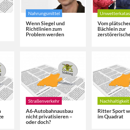
Nahrungsmittel
Unwetterkatas
Wenn Siegel und
Vom plätsche
Richtlinien zum
Bächlein zur
Problem werden
zerstörerisch
Straßenverkehr
Nachhaltigkeit
n
A6-Autobahnausbau
Ritter Sport 
ze
nicht privatisieren –
im Quadrat
oder doch?