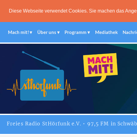
Diese Webseite verwendet Cookies. Sie machen das Angebot
Mach mit!
Über uns
Programm
Mediathek
Nachri
Freies
Radio StHörfunk
e.V. • 97,5 FM in Schwäb