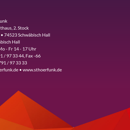
funk
thaus, 2. Stock
 • 74523 Schwäbisch Hall
bisch Hall
Mo - Fr 14 - 17 Uhr
1 / 97 33 44, Fax -66
791 / 97 33 33
erfunk.de • www.sthoerfunk.de