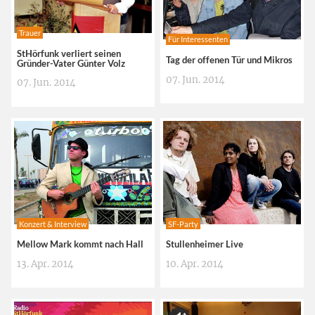
Trauer
Für Interessenten
StHörfunk verliert seinen
Tag der offenen Tür und Mikros
Gründer-Vater Günter Volz
07. Jun. 2014
07. Jun. 2014
Konzert & Interview
SF-Party
Mellow Mark kommt nach Hall
Stullenheimer Live
13. Apr. 2014
10. Apr. 2014