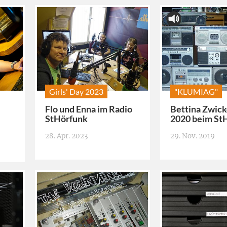
Girls' Day 2023
"KLUMIAG"
Flo und Enna im Radio
Bettina Zwick
StHörfunk
2020 beim St
28. Apr. 2023
29. Nov. 2019