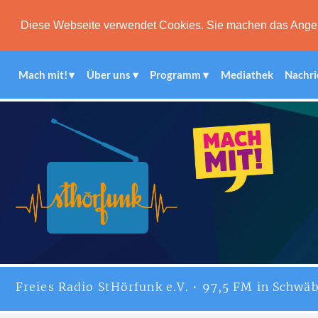
Diese Webseite verwendet Cookies. Sie machen das Angebot
Mach mit!
Über uns
Programm
Mediathek
Nachri
Freies
Radio StHörfunk
e.V. • 97,5 FM in Schwäb