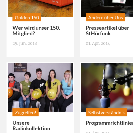
Golden 150
Andere über Uns
Wer wird unser 150.
Presseartikel über
Mitglied?
StHörfunk
25. Jun. 2018
01. Apr. 2014
Zugreifen!
Selbstverständnis
Unsere
Programmrichtlinie
Radiokollektion