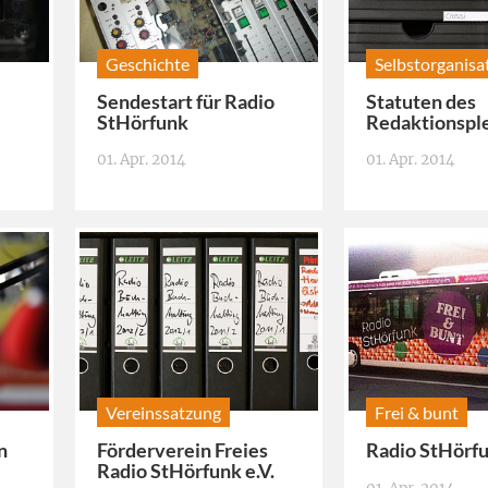
Geschichte
Selbstorganisa
Sendestart für Radio
Statuten des
StHörfunk
Redaktionsp
01. Apr. 2014
01. Apr. 2014
Vereinssatzung
Frei & bunt
n
Förderverein Freies
Radio StHörf
Radio StHörfunk e.V.