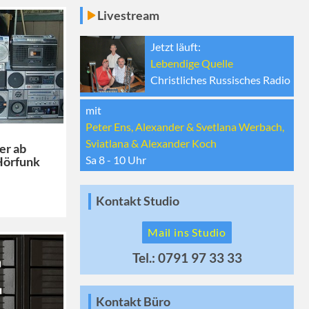
Livestream
Jetzt läuft:
Lebendige Quelle
Christliches Russisches Radio
mit
Peter Ens, Alexander & Svetlana Werbach,
Sviatlana & Alexander Koch
er ab
Sa 8 - 10
Uhr
Hörfunk
Kontakt Studio
Mail ins Studio
Tel.: 0791 97 33 33
Kontakt Büro