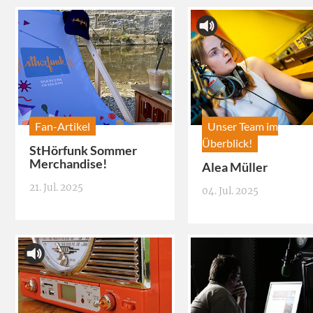
Fan-Artikel
Unser Team im
Überblick!
StHörfunk Sommer
Merchandise!
Alea Müller
21. Jul. 2025
04. Jul. 2025