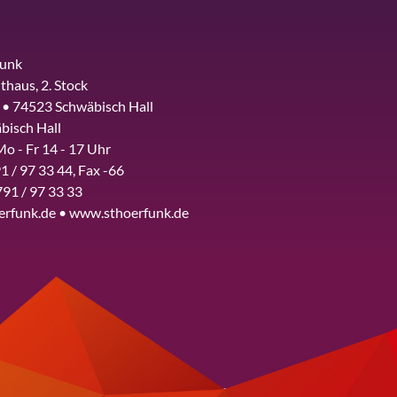
funk
thaus, 2. Stock
 • 74523 Schwäbisch Hall
bisch Hall
Mo - Fr 14 - 17 Uhr
1 / 97 33 44, Fax -66
791 / 97 33 33
erfunk.de • www.sthoerfunk.de