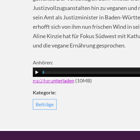
Justizvollzugsanstalten hin zu veganen und 
sein Amt als Justizminister in Baden-Württ
erhofft sich von ihm nun frischen Wind in se
Aline Kinzie hat für Fokus Südwest mit Kath
und die vegane Ernährung gesprochen.
Anhören:
mp3 herunterladen
(10MB)
00:00
|
11:25
Kategorie:
Beiträge