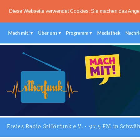
Diese Webseite verwendet Cookies. Sie machen das Angebot
Mach mit!
Über uns
Programm
Mediathek
Nachri
Freies
Radio StHörfunk
e.V. • 97,5 FM in Schwäb