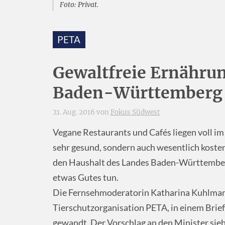
Foto: Privat.
PETA
Gewaltfreie Ernährun
Baden-Württemberg
21. Aug. 2016 von
Fokus Südwest
Vegane Restaurants und Cafés liegen voll im T
sehr gesund, sondern auch wesentlich kosten
den Haushalt des Landes Baden-Württemberg 
etwas Gutes tun.
Die Fernsehmoderatorin Katharina Kuhlmann 
Tierschutzorganisation PETA, in einem Brie
gewandt. Der Vorschlag an den Minister sieh