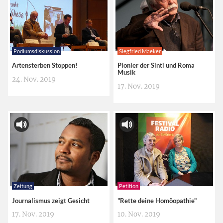
Podiumsdiskussion
Siegfried Maeker
Artensterben Stoppen!
Pionier der Sinti und Roma
Musik
24. Nov. 2019
17. Nov. 2019
Zeitung
Petition
Journalismus zeigt Gesicht
"Rette deine Homöopathie"
17. Nov. 2019
10. Nov. 2019