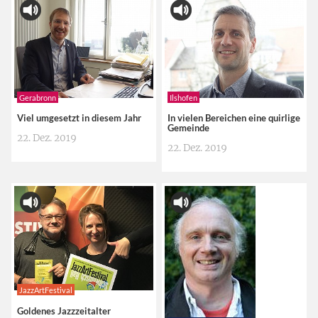
Gerabronn
Ilshofen
Viel umgesetzt in diesem Jahr
In vielen Bereichen eine quirlige
Gemeinde
22. Dez. 2019
22. Dez. 2019
JazzArtFestival
Goldenes Jazzzeitalter