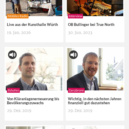
Mobiles Radio
Interview
Live aus der Kunsthalle Würth
OB Bullinger bei True North
19. Jan. 2026
30. Jun. 2023
Ilshofen
Gerabronn
Von Kläranlagenerneuerung bis
Wichtig, in den nächsten Jahren
Bevölkerungszuwachs
finanziell gut dazustehen
29. Dez. 2019
29. Dez. 2019