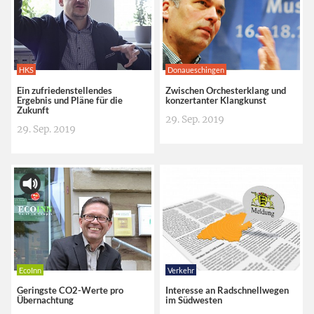
HKS
Donaueschingen
Ein zufriedenstellendes
Zwischen Orchesterklang und
Ergebnis und Pläne für die
konzertanter Klangkunst
Zukunft
29. Sep. 2019
29. Sep. 2019
EcoInn
Verkehr
Geringste CO2-Werte pro
Interesse an Radschnellwegen
Übernachtung
im Südwesten