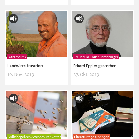
Agrarpolitik
Trauer um Haller Ehrenbürger
Landwirte frustriert
Erhard Eppler gestorben
10. Nov. 2019
27. Okt. 2019
Volksbegehren Artenschutz "Rettet
Literaturtage Öhringen