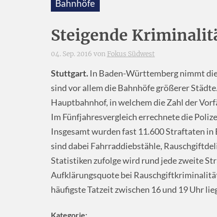
Bahnhöfe
Steigende Kriminalit
04. Sep. 2016 von
Fokus Südwest
Stuttgart.
In Baden-Württemberg nimmt die K
sind vor allem die Bahnhöfe größerer Städte. 
Hauptbahnhof, in welchem die Zahl der Vorfä
Im Fünfjahresvergleich errechnete die Poliz
Insgesamt wurden fast 11.600 Straftaten i
sind dabei Fahrraddiebstähle, Rauschgiftde
Statistiken zufolge wird rund jede zweite St
Aufklärungsquote bei Rauschgiftkriminalität b
häufigste Tatzeit zwischen 16 und 19 Uhr lie
Kategorie: