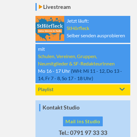
Livestream
Jetzt läuft:
StHörfleck
Selber senden ausprobieren
mit
Schulen, Vereinen, Gruppen,
Neumitglieder & SF-RedakteurInnen
Mo 16 - 17
Uhr
(WH:
Mi 11 - 12, Do 13 -
14, Fr 7 - 8, So 17 - 18
Uhr)
Playlist
Kontakt Studio
Mail ins Studio
Tel.: 0791 97 33 33