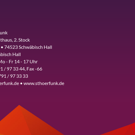
funk
thaus, 2. Stock
 • 74523 Schwäbisch Hall
bisch Hall
Mo - Fr 14 - 17 Uhr
1 / 97 33 44, Fax -66
791 / 97 33 33
erfunk.de • www.sthoerfunk.de