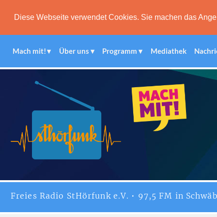
Diese Webseite verwendet Cookies. Sie machen das Angebot
Mach mit!
Über uns
Programm
Mediathek
Nachri
Freies
Radio StHörfunk
e.V. • 97,5 FM in Schwäb