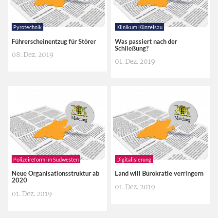
Pyrotechnik
Klinikum Künzelsau
Führerscheinentzug für Störer
Was passiert nach der
Schließung?
08. Dez. 2019
01. Dez. 2019
Polizeireform im Südwesten
Digitalisierung
Neue Organisationsstruktur ab
Land will Bürokratie verringern
2020
01. Dez. 2019
01. Dez. 2019