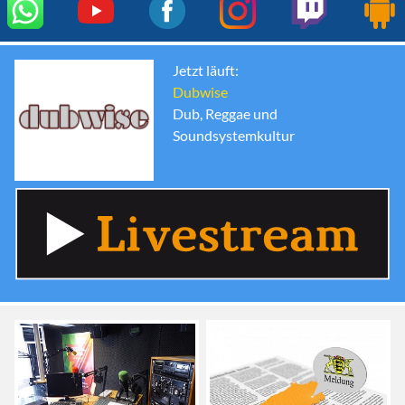
Jetzt läuft:
Dubwise
Dub, Reggae und
Soundsystemkultur