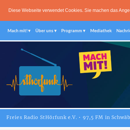
Diese Webseite verwendet Cookies. Sie machen das Angebot
Mach mit!
Über uns
Programm
Mediathek
Nachri
Freies
Radio StHörfunk
e.V. • 97,5 FM in Schwäb