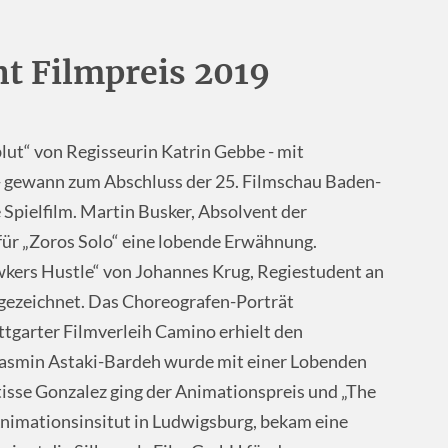
t Filmpreis 2019
ut“ von Regisseurin Katrin Gebbe - mit
 - gewann zum Abschluss der 25. Filmschau Baden-
Spielfilm. Martin Busker, Absolvent der
ür „Zoros Solo“ eine lobende Erwähnung.
wkers Hustle“ von Johannes Krug, Regiestudent an
ezeichnet. Das Choreografen-Porträt
garter Filmverleih Camino erhielt den
asmin Astaki-Bardeh wurde mit einer Lobenden
sse Gonzalez ging der Animationspreis und „The
Animationsinsitut in Ludwigsburg, bekam eine