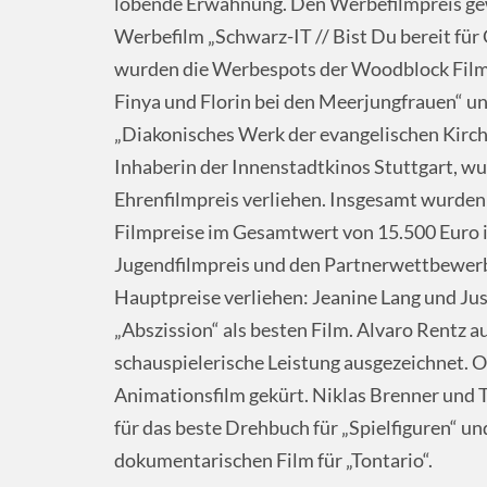
lobende Erwähnung. Den Werbefilmpreis gew
Werbefilm „Schwarz-IT // Bist Du bereit für
wurden die Werbespots der Woodblock Filmg
Finya und Florin bei den Meerjungfrauen“ u
„Diakonisches Werk der evangelischen Kirche 
Inhaberin der Innenstadtkinos Stuttgart, w
Ehrenfilmpreis verliehen. Insgesamt wurden
Filmpreise im Gesamtwert von 15.500 Euro 
Jugendfilmpreis und den Partnerwettbewerb
Hauptpreise verliehen: Jeanine Lang und Just
„Abszission“ als besten Film. Alvaro Rentz a
schauspielerische Leistung ausgezeichnet. 
Animationsfilm gekürt. Niklas Brenner und T
für das beste Drehbuch für „Spielfiguren“ un
dokumentarischen Film für „Tontario“.