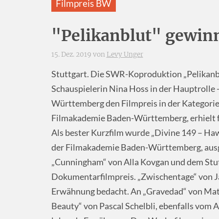
Filmpreis BW
"Pelikanblut" gewinn
15. Dez. 2019 von
Levy Unger
Stuttgart. Die SWR-Koproduktion „Pelikanbl
Schauspielerin Nina Hoss in der Hauptrolle
Württemberg den Filmpreis in der Kategorie 
Filmakademie Baden-Württemberg, erhielt f
Als bester Kurzfilm wurde „Divine 149 – Ha
der Filmakademie Baden-Württemberg, ausg
„Cunningham“ von Alla Kovgan und dem Stutt
Dokumentarfilmpreis. „Zwischentage“ von J
Erwähnung bedacht. An „Gravedad“ von Mati
Beauty“ von Pascal Schelbli, ebenfalls vom 