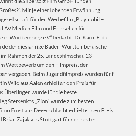
innt die Silbersalz Film GmbH für den
 Großes?“. Mit je einer lobenden Erwähnung
esellschaft für den Werbefilm „Playmobil –
nd AV Medien Film und Fernsehen für
in Württemberg e.V.“ bedacht. Dr. Karin Fritz,
urde der diesjährige Baden-Württembergische
 im Rahmen der 25. Landesfilmschau 23
im Wettbewerb um den Filmpreis, den
en vergeben. Beim Jugendfilmpreis wurden fünf
in Wild aus Aalen erhielten den Preis für
us Überlingen wurde für die beste
Oleg Stetsenkos „Zion“ wurde zum besten
imo Ernst aus Degerschlacht erhielten den Preis
d Brian Zajak aus Stuttgart für den besten