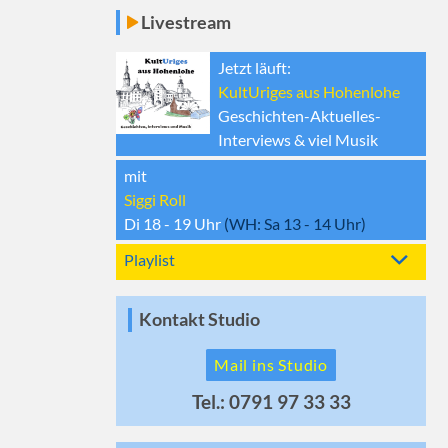
Livestream
Jetzt läuft:
KultUriges aus Hohenlohe
Geschichten-Aktuelles-
Interviews & viel Musik
mit
Siggi Roll
Di 18 - 19
Uhr
(WH:
Sa 13 - 14
Uhr)
Playlist
Kontakt Studio
Mail ins Studio
Tel.: 0791 97 33 33