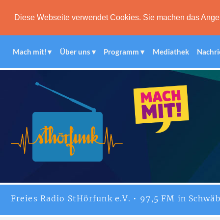
Diese Webseite verwendet Cookies. Sie machen das Angebot
Mach mit!
Über uns
Programm
Mediathek
Nachri
Freies
Radio StHörfunk
e.V. • 97,5 FM in Schwäb