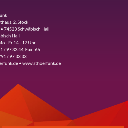
funk
thaus, 2. Stock
 • 74523 Schwäbisch Hall
bisch Hall
Mo - Fr 14 - 17 Uhr
1 / 97 33 44, Fax -66
791 / 97 33 33
erfunk.de • www.sthoerfunk.de