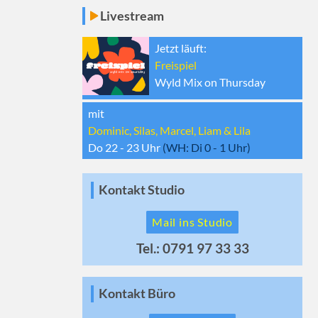
Livestream
Jetzt läuft:
Freispiel
Wyld Mix on Thursday
mit
Dominic, Silas, Marcel, Liam & Lila
Do 22 - 23
Uhr
(WH:
Di 0 - 1
Uhr)
Kontakt Studio
Mail ins Studio
Tel.: 0791 97 33 33
Kontakt Büro