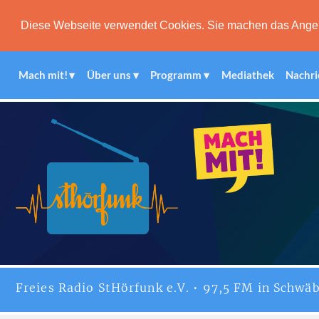
Diese Webseite verwendet Cookies. Sie machen das Angebot
Mach mit!
Über uns
Programm
Mediathek
Nachri
Freies
Radio StHörfunk
e.V. • 97,5 FM in Schwäb