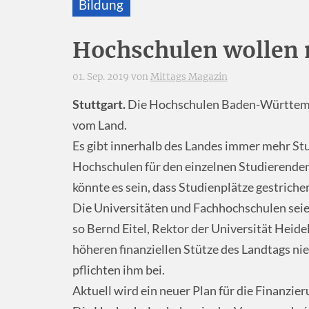
Bildung
Hochschulen wollen 
01. Sep. 2019 von
Mittags Magazin
Stuttgart.
Die Hochschulen Baden-Württembe
vom Land.
Es gibt innerhalb des Landes immer mehr St
Hochschulen für den einzelnen Studierenden
könnte es sein, dass Studienplätze gestrich
Die Universitäten und Fachhochschulen seie
so Bernd Eitel, Rektor der Universität Heide
höheren finanziellen Stütze des Landtags ni
pflichten ihm bei.
Aktuell wird ein neuer Plan für die Finanzie