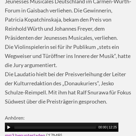
Jeunesses Musicales Deutschland im Carmen-Würth-
Forum in Gaisbach verliehen. Die Gewinnerin,
Patricia Kopatchinskaja, bekam den Preis von
Reinhold Würth und Johannes Freyer, dem
Präsidenten der Jeunesses Musicales, verliehen.
Die Violinspielerin sei für ihr Publikum „stets ein
Wegweiser und Türöffner ins Innere der Musik“, hatte
die Jury argumentiert.
Die Laudatio hielt bei der Preisverleihung der Leiter
der Kulturredaktion des „Donaukuriers“, Jesko
Schulze-Reimpell. Mit ihm hat Ralf Snurawa für Fokus
Südwest über die Preisträgerin gesprochen.
Anhören:
00:00
|
12:25
mp3 herunterladen
(17MB)