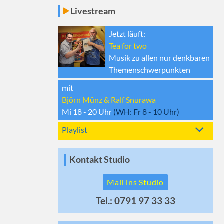
Livestream
Jetzt läuft:
Tea for two
Musik zu allen nur denkbaren
Themenschwerpunkten
mit
Björn Münz & Ralf Snurawa
Mi 18 - 20
Uhr
(WH:
Fr 8 - 10
Uhr)
Playlist
Kontakt Studio
Mail ins Studio
Tel.: 0791 97 33 33