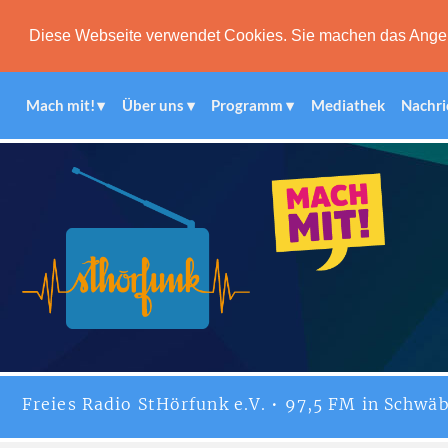
Diese Webseite verwendet Cookies. Sie machen das Angebot
Mach mit!
Über uns
Programm
Mediathek
Nachri
Freies
Radio StHörfunk
e.V. • 97,5 FM in Schwäb