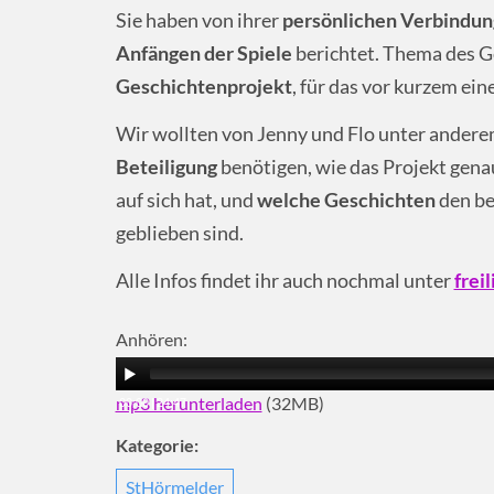
Sie haben von ihrer
persönlichen Verbindung
Anfängen der Spiele
berichtet. Thema des G
Geschichtenprojekt
, für das vor kurzem ein
Wir wollten von Jenny und Flo unter anderem
Beteiligung
benötigen, wie das Projekt gena
auf sich hat, und
welche Geschichten
den be
geblieben sind.
Alle Infos findet ihr auch nochmal unter
frei
Anhören:
mp3 herunterladen
(32MB)
00:00
|
24:47
Kategorie:
StHörmelder