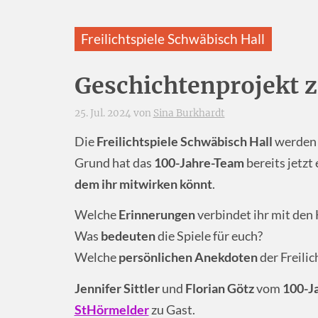
Freilichtspiele Schwäbisch Hall
Geschichtenprojekt 
25. Jul. 2024 von
Sina Burkhardt
Die
Freilichtspiele Schwäbisch Hall
werde
Grund hat das
100-Jahre-Team
bereits jetzt
dem ihr mitwirken könnt
.
Welche
Erinnerungen
verbindet ihr mit den 
Was
bedeuten
die Spiele für euch?
Welche
persönlichen
Anekdoten
der Freilic
Jennifer Sittler
und
Florian
Götz
vom
100-Ja
StHörmelder
zu Gast.