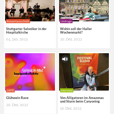
Konzertausschnitt
Umfrage
Stuttgarter Saloniker in der
Wohin soll der Haller
Hospitalkirche
Wochenmarkt?
04. Jan. 2023
20. Dez. 2022
ORTE
Interview
Glühwein Rave
Von Alligatoren im Amazonas
und Sturm beim Canyoning
20. Dez. 2022
16. Dez. 2022