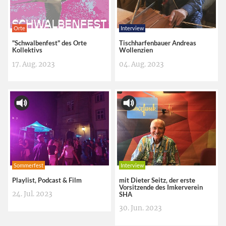
Orte
Interview
"Schwalbenfest" des Orte
Tischharfenbauer Andreas
Kollektivs
Wollenzien
17. Aug. 2023
04. Aug. 2023
Sommerfest
Interview
Playlist, Podcast & Film
mit Dieter Seitz, der erste
Vorsitzende des Imkerverein
24. Jul. 2023
SHA
30. Jun. 2023