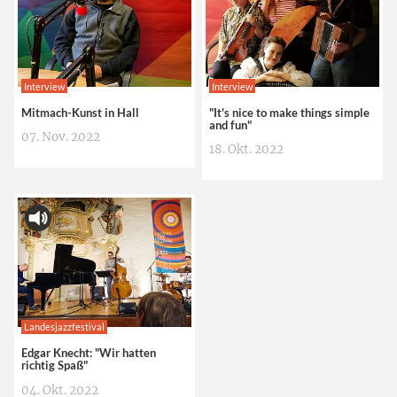
Interview
Interview
Mitmach-Kunst in Hall
"It's nice to make things simple
and fun"
07. Nov. 2022
18. Okt. 2022
Landesjazzfestival
Edgar Knecht: "Wir hatten
richtig Spaß"
04. Okt. 2022