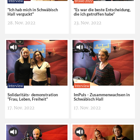
Interview
Brawo 2022
"Ich hab mich in Schwäbisch
"Es war die beste Entscheidung,
Hall verguckt"
die ich getroffen habe"
28. Nov. 2022
23. Nov. 2022
Interview
Interview
Solidaritäts- demonstration
ImPuls - Zusammenwachsen in
"Frau, Leben, Freiheit"
Schwäbisch Hall
17. Nov. 2022
17. Nov. 2022