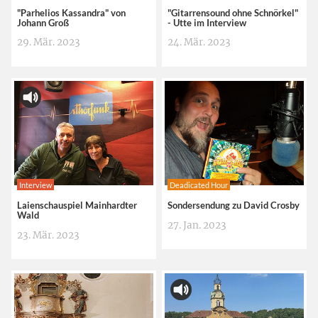
"Parhelios Kassandra" von
"Gitarrensound ohne Schnörkel"
Johann Groß
- Utte im Interview
29. Mär. 2023
24. Mär. 2023
Interview
Deadicated Hour
Laienschauspiel Mainhardter
Sondersendung zu David Crosby
Wald
27. Jan. 2023
23. Mär. 2023