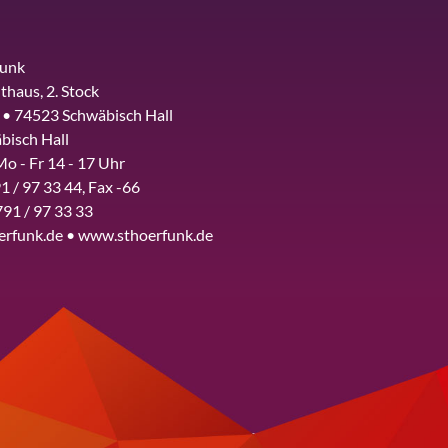
funk
thaus, 2. Stock
 • 74523 Schwäbisch Hall
bisch Hall
Mo - Fr 14 - 17 Uhr
1 / 97 33 44, Fax -66
791 / 97 33 33
erfunk.de • www.sthoerfunk.de