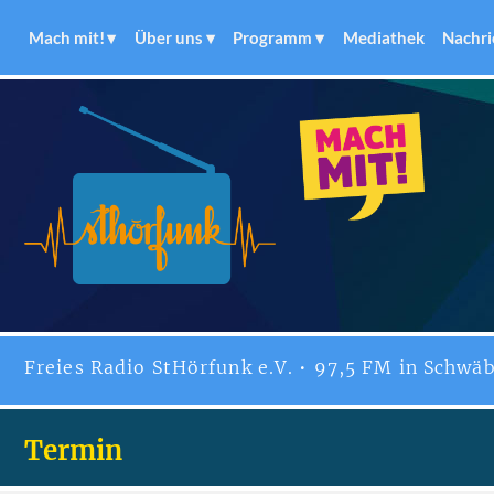
Mach mit!
Über uns
Programm
Mediathek
Nachri
Freies
Radio StHörfunk
e.V. • 97,5 FM in Schwäb
Termin