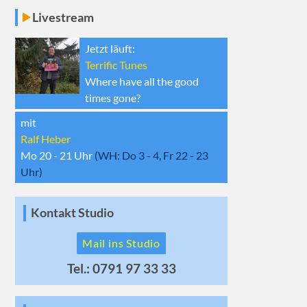
Livestream
Jetzt läuft:
Terrific Tunes
Where have all the good
times gone?
mit
Ralf Heber
Mo 20 - 21
Uhr
(WH:
Do 3 - 4, Fr 22 - 23
Uhr)
Kontakt Studio
Mail ins Studio
Tel.: 0791 97 33 33