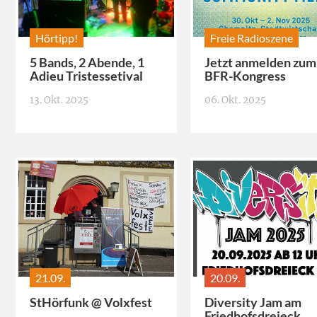
Hörtipp!
Freie Radioszene
5 Bands, 2 Abende, 1
Jetzt anmelden zum
Adieu Tristessetival
BFR-Kongress
13. Okt. 2025
06. Okt. 2025
21.09.
20.09.
StHörfunk @ Volxfest
Diversity Jam am
Friedhofsdreieck