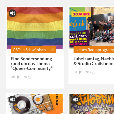
CSD in Schwäbisch Hall
Neues Radioprogra
Eine Sondersendung
Jubelsamtag, Nachl
rund um das Thema
& Studio Crailsheim
“Queer-Community”
01. Jul. 2025
08. Jul. 2025