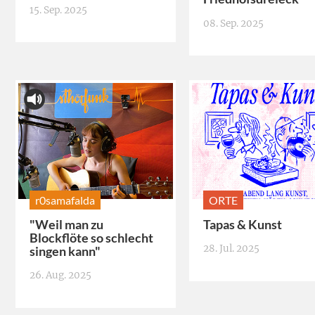
15. Sep. 2025
08. Sep. 2025
r0samafalda
ORTE
"Weil man zu
Tapas & Kunst
Blockflöte so schlecht
28. Jul. 2025
singen kann"
26. Aug. 2025