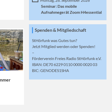
Montag, 28. September 2026
Seminar: Das mobile
Aufnahmegerät Zoom H4essential
Spenden & Mitgliedschaft
StHörfunk was Gutes tun?
Jetzt
Mitglied werden
oder Spenden!
–
Förderverein Freies Radio StHörfunk e.V.
IBAN: DE70 6229 0110 0000 0020 03
BIC: GENODES1SHA
ommer