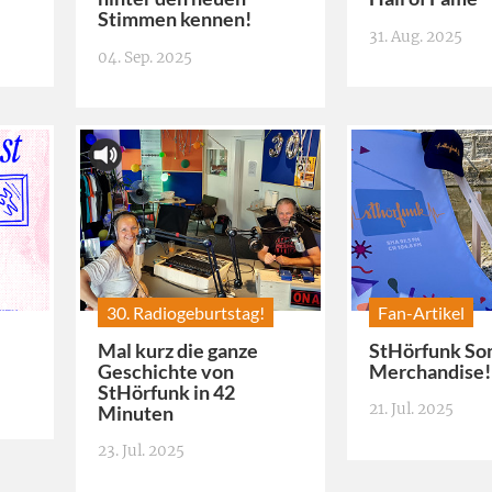
Stimmen kennen!
31. Aug. 2025
04. Sep. 2025
30. Radiogeburtstag!
Fan-Artikel
Mal kurz die ganze
StHörfunk S
Geschichte von
Merchandise!
StHörfunk in 42
21. Jul. 2025
Minuten
23. Jul. 2025