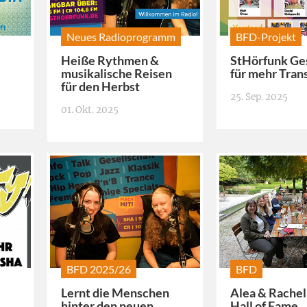
Neues Radioprogramm
BFD-Projekt
Heiße Rythmen &
StHörfunk Ge
musikalische Reisen
für mehr Tran
für den Herbst
25. Sep. 2025
01. Okt. 2025
BFD 2025/26
BFD
Lernt die Menschen
Alea & Rachel 
hinter den neuen
Hall of Fame