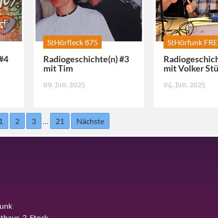
StHörfleck 875
StHörfunk FR
 #4
Radiogeschichte(n) #3
Radiogeschich
mit Tim
mit Volker St
09. Jun. 2025
04. Jun. 2025
1
2
3
…
21
Nächste
funk
thaus, 2. Stock