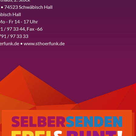
 • 74523 Schwäbisch Hall
bisch Hall
Mo - Fr 14 - 17 Uhr
1 / 97 33 44, Fax -66
791 / 97 33 33
erfunk.de • www.sthoerfunk.de