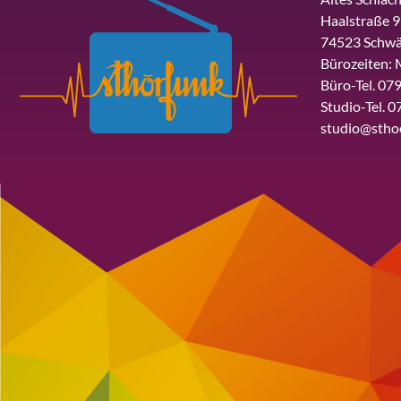
Haalstraße 9
74523 Schwä
Bürozeiten: 
Büro-Tel. 079
Studio-Tel. 0
studio@stho