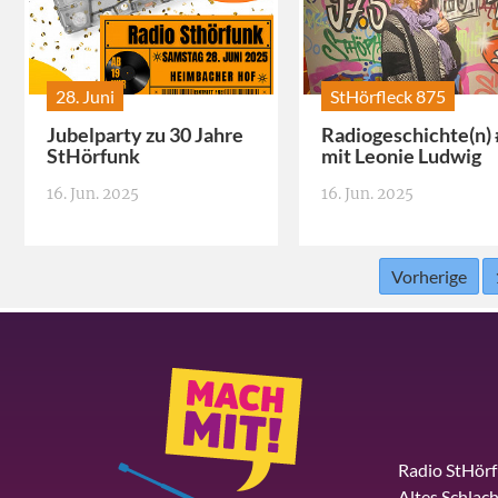
28. Juni
StHörfleck 875
Jubelparty zu 30 Jahre
Radiogeschichte(n)
StHörfunk
mit Leonie Ludwig
16. Jun. 2025
16. Jun. 2025
Vorherige
Radio StHör
Altes Schlach