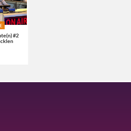
EE
te(n) #2
ücklen