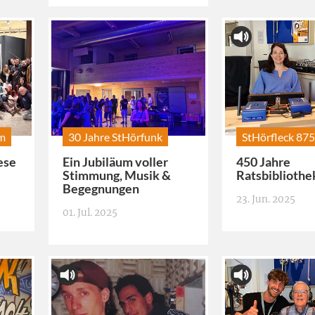
mm
30 Jahre StHörfunk
StHörfleck 87
ese
Ein Jubiläum voller
450 Jahre
Stimmung, Musik &
Ratsbibliothe
Begegnungen
23. Jun. 2025
01. Jul. 2025