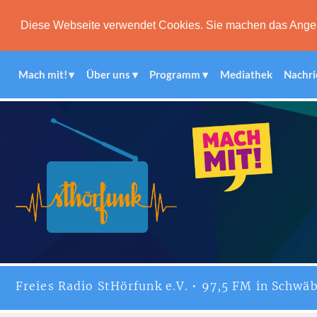
Diese Webseite verwendet Cookies. Sie machen das Angebot
Mach mit!
Über uns
Programm
Mediathek
Nachri
Freies
Radio StHörfunk
e.V. • 97,5 FM in Schwäb